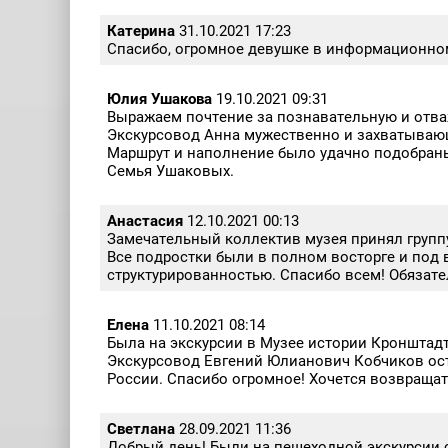
Катерина
31.10.2021 17:23
Спасибо, огромное девушке в информационном 
Юлия Ушакова
19.10.2021 09:31
Выражаем почтение за познавательную и отва
Экскурсовод Анна мужественно и захватывающе
Маршрут и наполнение было удачно подобраны
Семья Ушаковых.
Анастасия
12.10.2021 00:13
Замечательный коллектив музея принял группу 
Все подростки были в полном восторге и под
структурированностью. Спасибо всем! Обязат
Елена
11.10.2021 08:14
Была на экскурсии в Музее истории Кронштадта
Экскурсовод Евгений Юлианович Кобчиков ост
России. Спасибо огромное! Хочется возвращат
Светлана
28.09.2021 11:36
Добрый день! Были на пешеходной экскурсии 