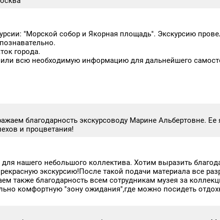
Москва
курсии: "Морской собор и Якорная площадь". Экскурсию прове
 познавательно.
ток города.
чили всю необходимую информацию для дальнейшего самост
ражаем благодарность экскурсоводу Марине Альбертовне. Е
ехов и процветания!
ю для нашего небольшого коллектива. Хотим выразить благод
прекрасную экскурсию!После такой подачи материала все ра
ем также благодарность всем сотрудникам музея за коллекц
льно комфортную "зону ожидания",где можно посидеть отдохн